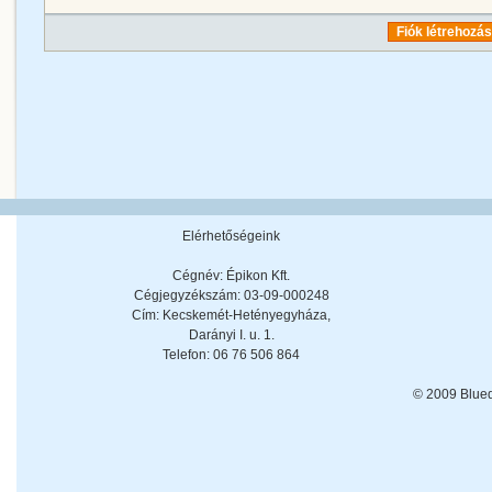
Fiók létrehozá
Elérhetőségeink
Cégnév: Épikon Kft.
Cégjegyzékszám: 03-09-000248
Cím: Kecskemét-Hetényegyháza,
Darányi I. u. 1.
Telefon: 06 76 506 864
© 2009 Blue