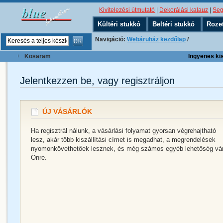
Kivitelezési útmutató
|
Dekorálási kalauz
|
Seg
Kültéri stukkó
Beltéri stukkó
Roze
Navigáció:
Webáruház kezdőlap
/
+
Kosaram
Ingyenes kisz
Jelentkezzen be, vagy regisztráljon
ÚJ VÁSÁRLÓK
Ha regisztrál nálunk, a vásárlási folyamat gyorsan végrehajtható
lesz, akár több kiszállítási címet is megadhat, a megrendelések
nyomonkövethetőek lesznek, és még számos egyéb lehetőség vá
Önre.