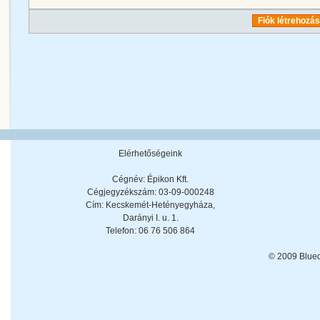
Fiók létrehozá
Elérhetőségeink
Cégnév: Épikon Kft.
Cégjegyzékszám: 03-09-000248
Cím: Kecskemét-Hetényegyháza,
Darányi I. u. 1.
Telefon: 06 76 506 864
© 2009 Blue