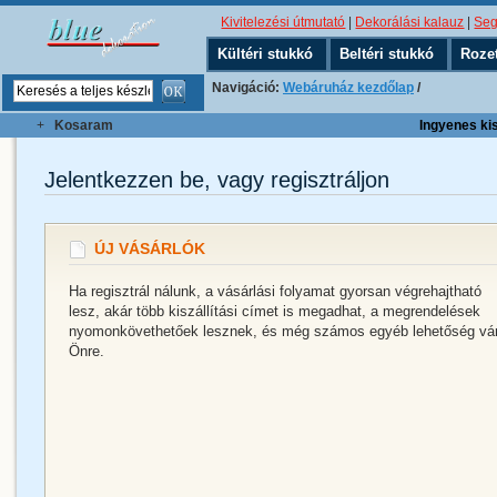
Kivitelezési útmutató
|
Dekorálási kalauz
|
Seg
Kültéri stukkó
Beltéri stukkó
Roze
Navigáció:
Webáruház kezdőlap
/
+
Kosaram
Ingyenes kisz
Jelentkezzen be, vagy regisztráljon
ÚJ VÁSÁRLÓK
Ha regisztrál nálunk, a vásárlási folyamat gyorsan végrehajtható
lesz, akár több kiszállítási címet is megadhat, a megrendelések
nyomonkövethetőek lesznek, és még számos egyéb lehetőség vá
Önre.