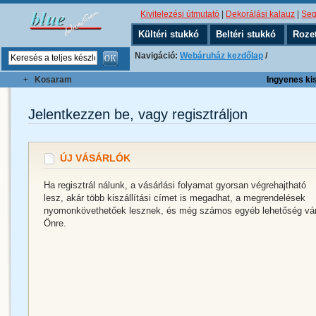
Kivitelezési útmutató
|
Dekorálási kalauz
|
Seg
Kültéri stukkó
Beltéri stukkó
Roze
Navigáció:
Webáruház kezdőlap
/
+
Kosaram
Ingyenes kisz
Jelentkezzen be, vagy regisztráljon
ÚJ VÁSÁRLÓK
Ha regisztrál nálunk, a vásárlási folyamat gyorsan végrehajtható
lesz, akár több kiszállítási címet is megadhat, a megrendelések
nyomonkövethetőek lesznek, és még számos egyéb lehetőség vá
Önre.