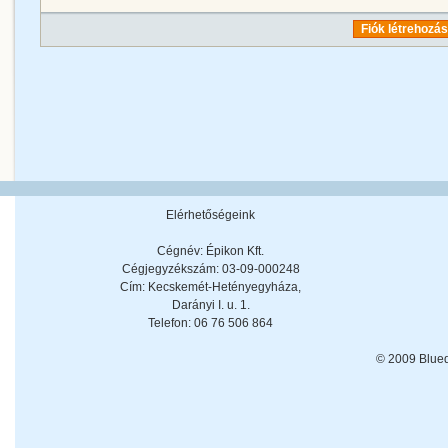
Fiók létrehozá
Elérhetőségeink
Cégnév: Épikon Kft.
Cégjegyzékszám: 03-09-000248
Cím: Kecskemét-Hetényegyháza,
Darányi I. u. 1.
Telefon: 06 76 506 864
© 2009 Blue