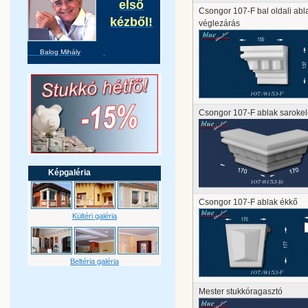
első
Csongor 107-F bal oldali abl
kézből!
véglezárás
Balog Mihály
Csongor 107-F ablak saroke
Képgaléria
Csongor 107-F ablak ékkő
Kültéri galéria
Beltéria galéria
Mester stukkóragasztó