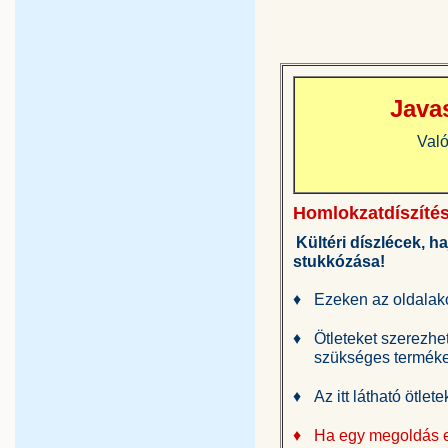
Java
Való
Homlokzatdíszíté
Kültéri díszlécek, h
stukkózása!
♦
Ezeken az oldalak
♦
Ötleteket szerezhe
szükséges terméke
♦
Az itt látható ötl
♦
Ha egy megoldás el