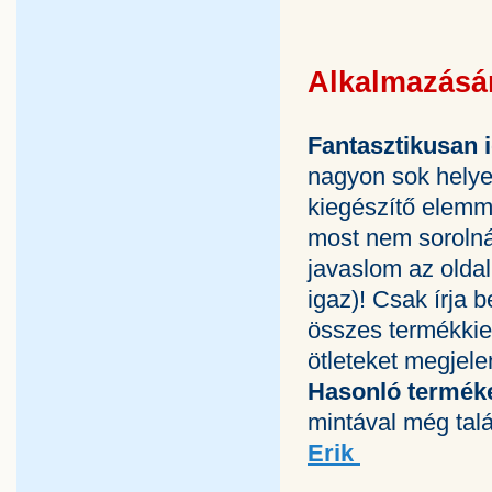
Alkalmazásá
Fantasztikusan i
nagyon sok helye
kiegészítő elemme
most nem sorolná
javaslom az olda
igaz)! Csak írja 
összes termékkieg
ötleteket megjelen
Hasonló terméke
mintával még talá
Erik