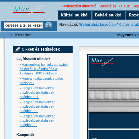
Kivitelezési útmutató
|
Dekorálási kalauz
|
Seg
Kültéri stukkó
Beltéri stukkó
Roze
Navigáció:
Webáruház kezdőlap
/
Kültéri stu
+
Kosaram
Ingyenes kisz
Cikkek és segítségek
Legfrissebb cikkeink
•
Harmonikus homlokzatdíszítés
és beltéri lakásdíszítés a
‚Budapest 108‘ stukkóval
•
Hogyan válasszunk stukkó
oszlopot?
•
Kérgesített homlokzati
díszlécek, ablakdíszek
beépítése III.
•
Kérgesített homlokzati
díszlécek, ablakdíszek
beépítése II.
•
Kérgesített homlokzati
díszlécek, ablakdíszek
beépítése I.
Kategóriák