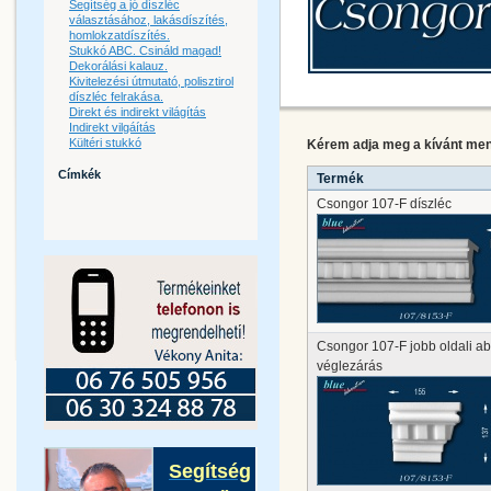
Segítség a jó díszléc
választásához, lakásdíszítés,
homlokzatdíszítés.
Stukkó ABC. Csináld magad!
Dekorálási kalauz.
Kivitelezési útmutató, polisztirol
díszléc felrakása.
Direkt és indirekt világítás
Indirekt vilgáítás
Kültéri stukkó
Kérem adja meg a kívánt menn
Címkék
Termék
Csongor 107-F díszléc
Csongor 107-F jobb oldali ab
véglezárás
Segítség